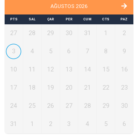
AĞUSTOS 2026
PTS
SAL
ÇAR
PER
CUM
CTS
PAZ
27
28
29
30
31
1
2
3
4
5
6
7
8
9
10
11
12
13
14
15
16
17
18
19
20
21
22
23
24
25
26
27
28
29
30
31
1
2
3
4
5
6