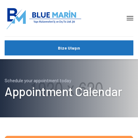
Bize Ulaşın
Schedule your appointment today
Appointment Calendar