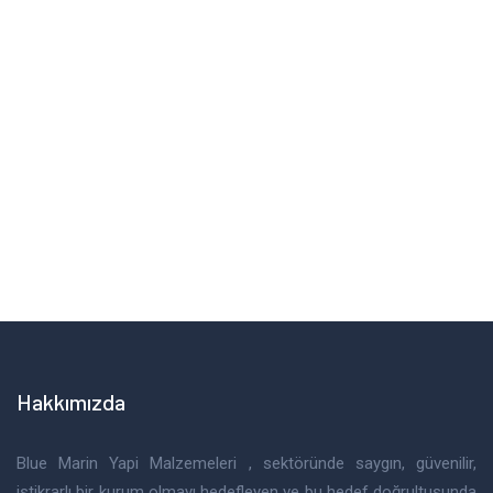
Hizmetlerimiz hakkında detaylı bilgi alabilir
bize mesajınızı iletebilirsiniz.
Mesaj Gönderin
Hakkımızda
Blue Marin Yapi Malzemeleri , sektöründe saygın, güvenilir,
istikrarlı bir kurum olmayı hedefleyen ve bu hedef doğrultusunda