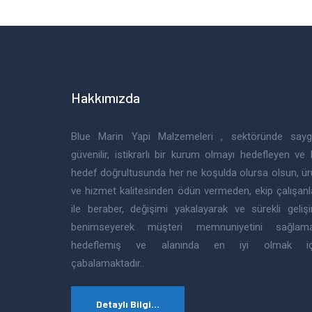
Hakkımızda
Blue Marin Yapi Malzemeleri , sektöründe saygı
güvenilir, istikrarlı bir kurum olmayı hedefleyen ve
hedef doğrultusunda her ne koşulda olursa olsun, ü
ve hizmet kalitesinden ödün vermeden, ekip çalışanl
ile beraber, değişimi yakalayarak ve sürekli geliş
benimseyerek müşteri memnuniyetini sağlama
hedeflemiş ve alanında en iyi olmak iç
çabalamaktadır..
Detaylı Bilgi...