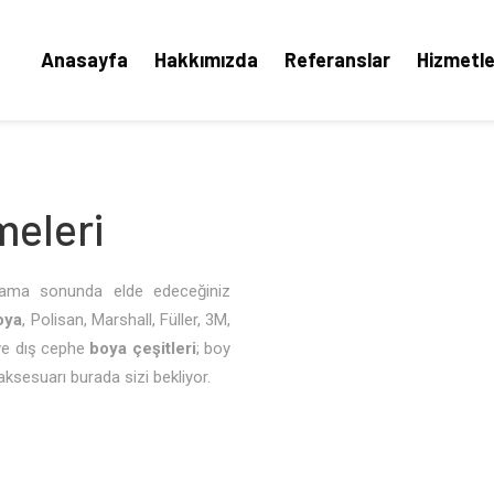
Anasayfa
Hakkımızda
Referanslar
Hizmetle
meleri
 ama sonunda elde edeceğiniz
Boya
, Polisan, Marshall, Füller, 3M,
 ve dış cephe
boya çeşitleri
; boy
aksesuarı burada sizi bekliyor.