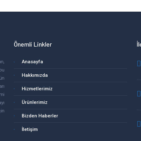
Önemli Linkler
İ
n,
Anasayfa
 bu
Hakkımızda
rün
arı
Hizmetlerimiz
imi
Ürünlerimiz
yı
in
Bizden Haberler
İletişim