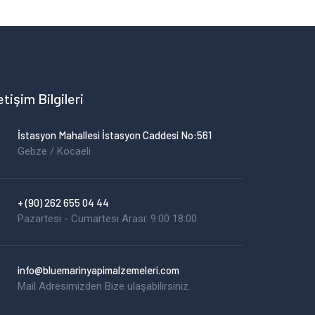
letişim Bilgileri
İstasyon Mahallesi İstasyon Caddesi No:561
Gebze / Kocaeli
+ (90) 262 655 04 44
Pazartesi - Cumartesi Arası: 9:00 18:00
info@bluemarinyapimalzemeleri.com
Mail Adresimizden Bize ulaşabilirsiniz.