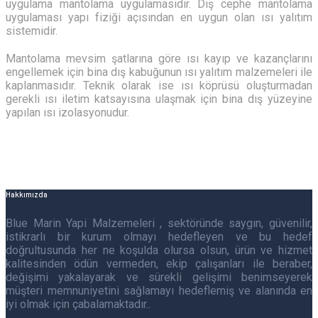
uygulama mantolama uygulamasıdır. Dış cephe mantolama
uygulaması yapı fiziği açısından en uygun olan ısı yalıtım
sistemidir.
Mantolama mevsim şatlarına göre ısı kayıp ve kazançlarını
engellemek için bina dış kabuğunun ısı yalıtım malzemeleri ile
kaplanmasıdır. Teknik olarak ise ısı köprüsü oluşturmadan
gerekli ısı iletim katsayısına ulaşmak için bina dış yüzeyine
yapılan ısı izolasyonudur.
Hakkımızda
Blue Marin Yapi Malzemeleri , sektöründe saygın, güvenilir,
istikrarlı bir kurum olmayı hedefleyen ve bu hedef
doğrultusunda her ne koşulda olursa olsun, ürün ve hizmet
kalitesinden ödün vermeden, ekip çalışanları ile beraber,
değişimi yakalayarak ve sürekli gelişimi benimseyerek
müşteri memnuniyetini sağlamayı hedeflemiş ve alanında en
iyi olmak için çabalamaktadır..