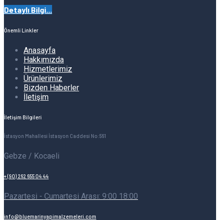
Detaylı Bilgi...
Önemli Linkler
Anasayfa
Hakkımızda
Hizmetlerimiz
Ürünlerimiz
Bizden Haberler
İletişim
İletişim Bilgileri
İstasyon Mahallesi İstasyon Caddesi No:561
Gebze / Kocaeli
+ (90) 262 655 04 44
Pazartesi - Cumartesi Arası: 9:00 18:00
info@bluemarinyapimalzemeleri.com